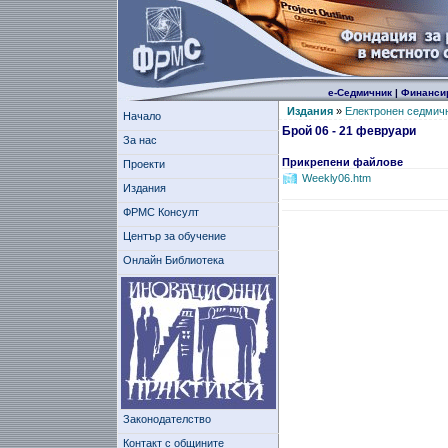
е-Седмичник
|
Финанси
Издания
»
Електронен седмич
Начало
Брой 06 - 21 февруари
За нас
Прикрепени файлове
Проекти
Weekly06.htm
Издания
ФРМС Консулт
Център за обучение
Онлайн Библиотека
Законодателство
Контакт с общините