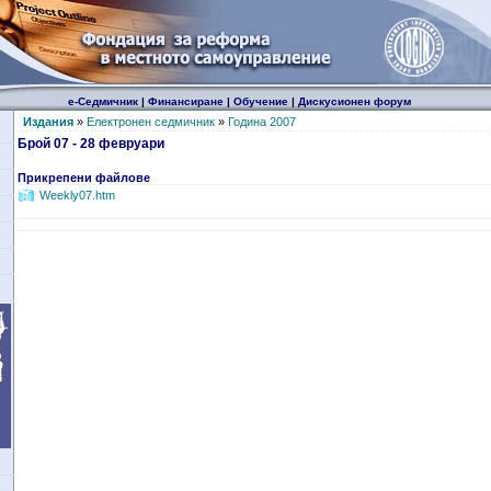
е-Седмичник
|
Финансиране
|
Обучение
|
Дискусионен форум
Издания
»
Електронен седмичник
»
Година 2007
Брой 07 - 28 февруари
Прикрепени файлове
Weekly07.htm