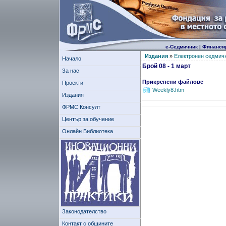
е-Седмичник
|
Финанси
Издания
»
Електронен седмич
Начало
Брой 08 - 1 март
За нас
Прикрепени файлове
Проекти
Weekly8.htm
Издания
ФРМС Консулт
Център за обучение
Онлайн Библиотека
Законодателство
Контакт с общините