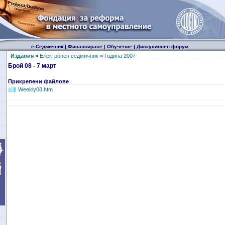
е-Седмичник
|
Финансиране
|
Обучение
|
Дискусионен форум
Издания
»
Електронен седмичник
»
Година 2007
Брой 08 - 7 март
Прикрепени файлове
Weekly08.htm