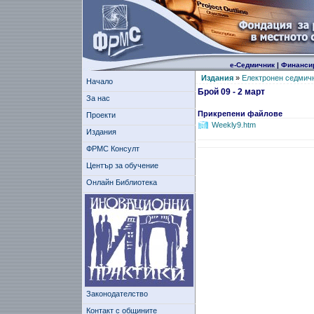
е-Седмичник
|
Финанси
Издания
»
Електронен седмич
Начало
Брой 09 - 2 март
За нас
Прикрепени файлове
Проекти
Weekly9.htm
Издания
ФРМС Консулт
Център за обучение
Онлайн Библиотека
Законодателство
Контакт с общините