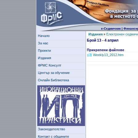
е-Седмичник
|
Финанси
Издания
»
Електронен седмич
Начало
Брой 13 - 4 април
За нас
Прикрепени файлове
Проекти
Weekly13_2012.htm
Издания
ФРМС Консулт
Център за обучение
Онлайн Библиотека
Законодателство
Контакт с общините