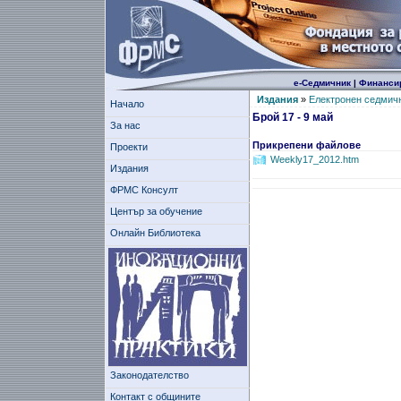
е-Седмичник
|
Финанси
Издания
»
Електронен седмич
Начало
Брой 17 - 9 май
За нас
Прикрепени файлове
Проекти
Weekly17_2012.htm
Издания
ФРМС Консулт
Център за обучение
Онлайн Библиотека
Законодателство
Контакт с общините