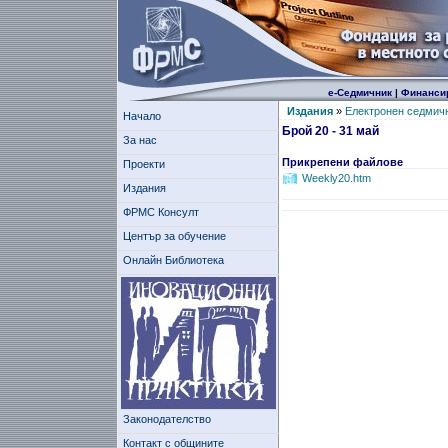
е-Седмичник
|
Финанси
Издания
»
Електронен седмич
Начало
Брой 20 - 31 май
За нас
Прикрепени файлове
Проекти
Weekly20.htm
Издания
ФРМС Консулт
Център за обучение
Онлайн Библиотека
Законодателство
Контакт с общините