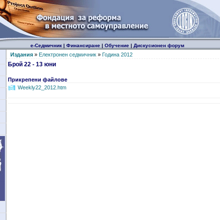
е-Седмичник
|
Финансиране
|
Обучение
|
Дискусионен форум
Издания
»
Електронен седмичник
»
Година 2012
Брой 22 - 13 юни
Прикрепени файлове
Weekly22_2012.htm