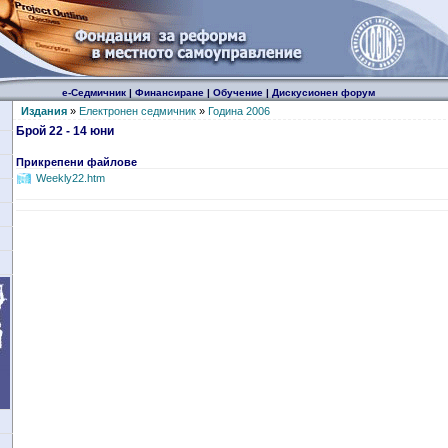
е-Седмичник
|
Финансиране
|
Обучение
|
Дискусионен форум
Издания
»
Електронен седмичник
»
Година 2006
Брой 22 - 14 юни
Прикрепени файлове
Weekly22.htm