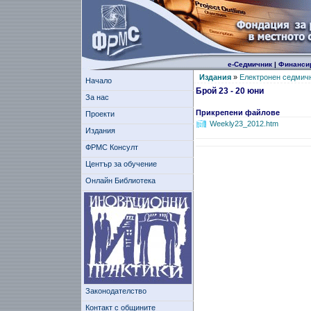
е-Седмичник
|
Финанси
Издания
»
Електронен седмич
Начало
Брой 23 - 20 юни
За нас
Прикрепени файлове
Проекти
Weekly23_2012.htm
Издания
ФРМС Консулт
Център за обучение
Онлайн Библиотека
Законодателство
Контакт с общините