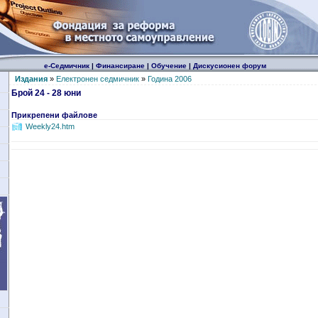
е-Седмичник
|
Финансиране
|
Обучение
|
Дискусионен форум
Издания
»
Електронен седмичник
»
Година 2006
Брой 24 - 28 юни
Прикрепени файлове
Weekly24.htm