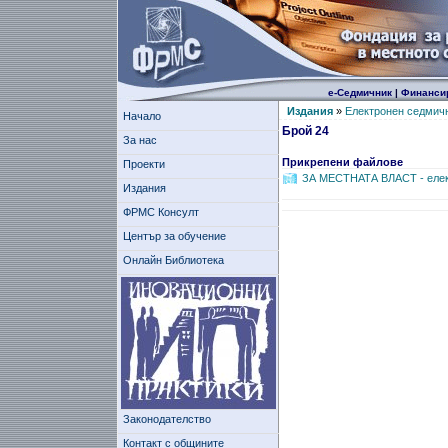
е-Седмичник
|
Финанси
Издания
»
Електронен седмич
Начало
Брой 24
За нас
Прикрепени файлове
Проекти
ЗА МЕСТНАТА ВЛAСТ - елек
Издания
ФРМС Консулт
Център за обучение
Онлайн Библиотека
Законодателство
Контакт с общините