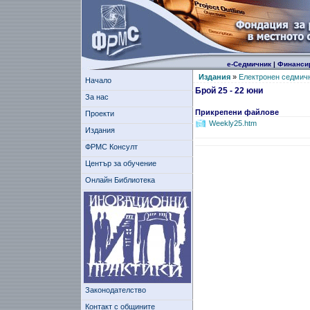
е-Седмичник
|
Финанси
Издания
»
Електронен седмич
Начало
Брой 25 - 22 юни
За нас
Прикрепени файлове
Проекти
Weekly25.htm
Издания
ФРМС Консулт
Център за обучение
Онлайн Библиотека
Законодателство
Контакт с общините