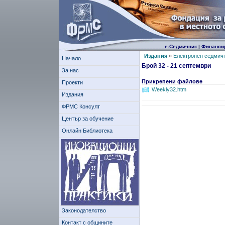
е-Седмичник
|
Финанси
Издания
»
Електронен седмич
Начало
Брой 32 - 21 септември
За нас
Прикрепени файлове
Проекти
Weekly32.htm
Издания
ФРМС Консулт
Център за обучение
Онлайн Библиотека
Законодателство
Контакт с общините