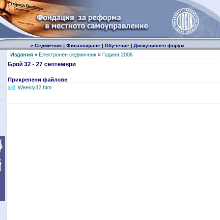
е-Седмичник
|
Финансиране
|
Обучение
|
Дискусионен форум
Издания
»
Електронен седмичник
»
Година 2006
Брой 32 - 27 септември
Прикрепени файлове
Weekly32.htm