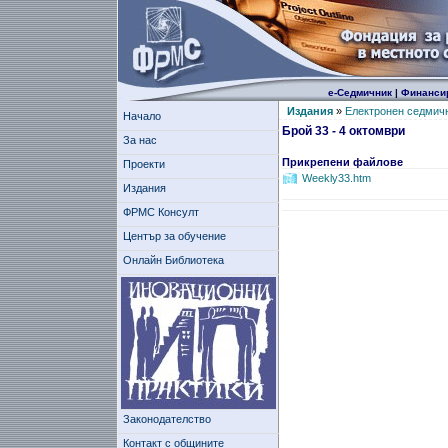
е-Седмичник
|
Финанси
Издания
»
Електронен седмич
Начало
Брой 33 - 4 октомври
За нас
Прикрепени файлове
Проекти
Weekly33.htm
Издания
ФРМС Консулт
Център за обучение
Онлайн Библиотека
Законодателство
Контакт с общините