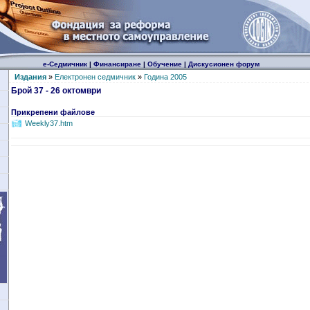
е-Седмичник
|
Финансиране
|
Обучение
|
Дискусионен форум
Издания
»
Електронен седмичник
»
Година 2005
Брой 37 - 26 октомври
Прикрепени файлове
Weekly37.htm