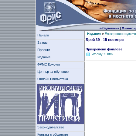
е-Седмичник
|
Финанси
Издания
»
Електронен седмич
Начало
Брой 39 - 15 ноември
За нас
Прикрепени файлове
Проекти
Weekly39.htm
Издания
ФРМС Консулт
Център за обучение
Онлайн Библиотека
Законодателство
Контакт с общините