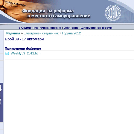
е-Седмичник
|
Финансиране
|
Обучение
|
Дискусионен форум
Издания
»
Електронен седмичник
»
Година 2012
Брой 39 - 17 октомври
Прикрепени файлове
Weekly39_2012.htm