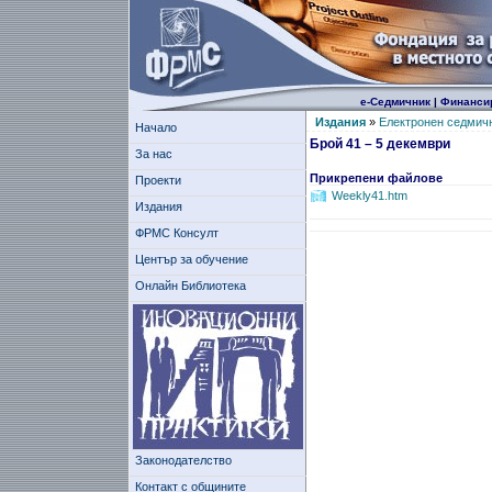
е-Седмичник
|
Финанси
Издания
»
Електронен седмич
Начало
Брой 41 – 5 декември
За нас
Прикрепени файлове
Проекти
Weekly41.htm
Издания
ФРМС Консулт
Център за обучение
Онлайн Библиотека
Законодателство
Контакт с общините