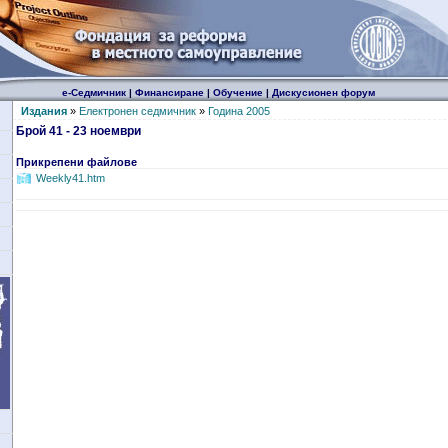
е-Седмичник
|
Финансиране
|
Обучение
|
Дискусионен форум
Издания
»
Електронен седмичник
»
Година 2005
Брой 41 - 23 ноември
Прикрепени файлове
Weekly41.htm