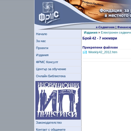
е-Седмичник
|
Финанси
Издания
»
Електронен седмич
Начало
Брой 42 - 7 ноември
За нас
Прикрепени файлове
Проекти
Weekly42_2012.htm
Издания
ФРМС Консулт
Център за обучение
Онлайн Библиотека
Законодателство
Контакт с общините