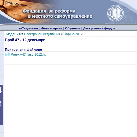
е-Седмичник
|
Финансиране
|
Обучение
|
Дискусионен форум
Издания
»
Електронен седмичник
»
Година 2012
Брой 47 - 12 декември
Прикрепени файлове
Weekly47_last_2012.htm