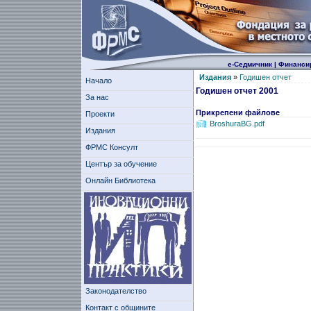
е-Седмичник
|
Финанси
Издания
»
Годишен отчет
Начало
Годишен отчет 2001
За нас
Прикрепени файлове
Проекти
BroshuraBG.pdf
Издания
ФРМС Консулт
Център за обучение
Онлайн Библиотека
Законодателство
Контакт с общините