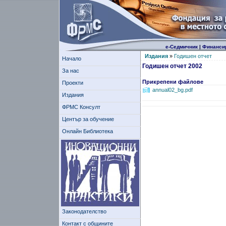
е-Седмичник
|
Финанси
Издания
»
Годишен отчет
Начало
Годишен отчет 2002
За нас
Прикрепени файлове
Проекти
annual02_bg.pdf
Издания
ФРМС Консулт
Център за обучение
Онлайн Библиотека
Законодателство
Контакт с общините