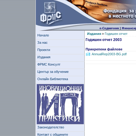
е-Седмичник
|
Финанси
Издания
»
Годишен отчет
Начало
Годишен отчет 2003
За нас
Прикрепени файлове
Проекти
AnnualRep2003-BG.pdf
Издания
ФРМС Консулт
Център за обучение
Онлайн Библиотека
Законодателство
Контакт с общините