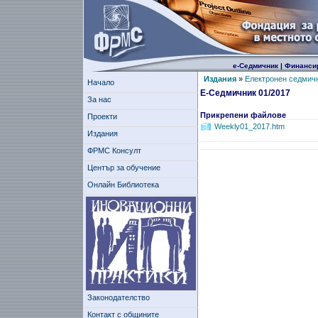
е-Седмичник
|
Финанси
Издания
»
Електронен седмич
Начало
Е-Седмичник 01/2017
За нас
Прикрепени файлове
Проекти
Weekly01_2017.htm
Издания
ФРМС Консулт
Център за обучение
Онлайн Библиотека
Законодателство
Контакт с общините