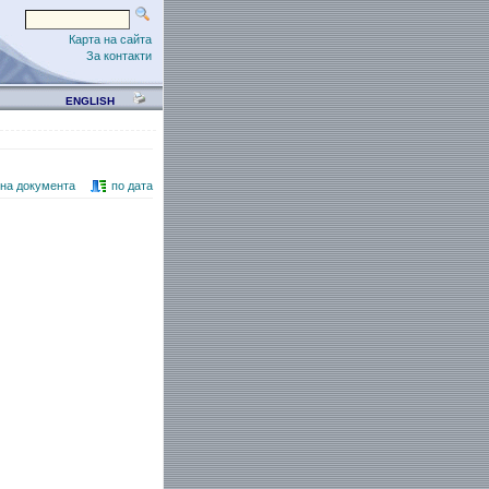
Карта на сайта
За контакти
ENGLISH
 на документа
по дата