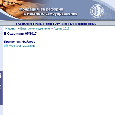
е-Седмичник
|
Финансиране
|
Обучение
|
Дискусионен форум
Издания
»
Електронен седмичник
»
Година 2017
Е-Седмичник 05/2017
Прикрепени файлове
Weekly05_2017.htm