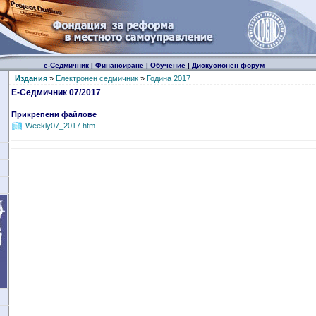
е-Седмичник
|
Финансиране
|
Обучение
|
Дискусионен форум
Издания
»
Електронен седмичник
»
Година 2017
Е-Седмичник 07/2017
Прикрепени файлове
Weekly07_2017.htm