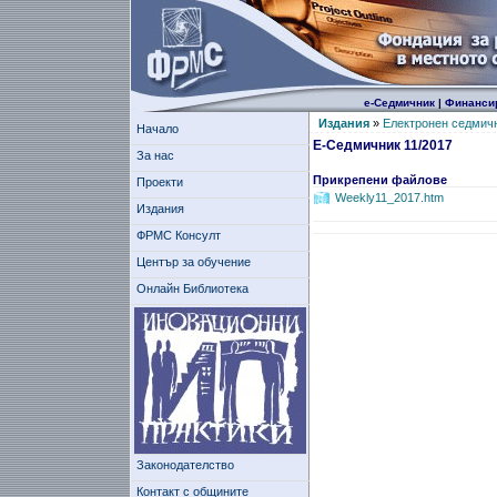
е-Седмичник
|
Финанси
Издания
»
Електронен седмич
Начало
Е-Седмичник 11/2017
За нас
Прикрепени файлове
Проекти
Weekly11_2017.htm
Издания
ФРМС Консулт
Център за обучение
Онлайн Библиотека
Законодателство
Контакт с общините