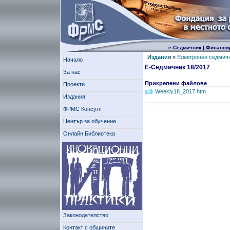
е-Седмичник
|
Финанси
Издания
»
Електронен седмич
Начало
Е-Седмичник 18/2017
За нас
Прикрепени файлове
Проекти
Weekly18_2017.htm
Издания
ФРМС Консулт
Център за обучение
Онлайн Библиотека
Законодателство
Контакт с общините