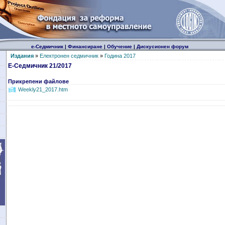
е-Седмичник
|
Финансиране
|
Обучение
|
Дискусионен форум
Издания
»
Електронен седмичник
»
Година 2017
Е-Седмичник 21/2017
Прикрепени файлове
Weekly21_2017.htm