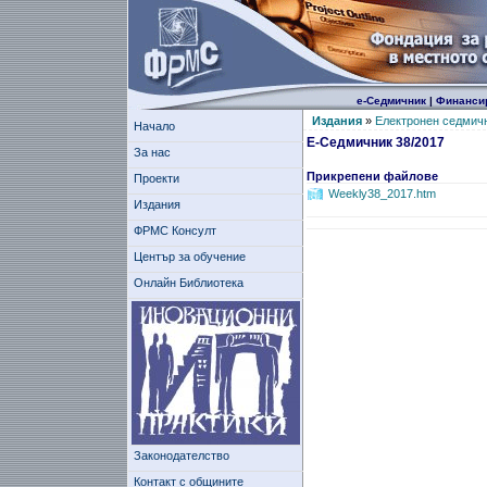
е-Седмичник
|
Финанси
Издания
»
Електронен седмич
Начало
Е-Седмичник 38/2017
За нас
Прикрепени файлове
Проекти
Weekly38_2017.htm
Издания
ФРМС Консулт
Център за обучение
Онлайн Библиотека
Законодателство
Контакт с общините