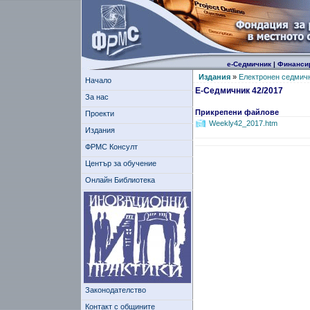
е-Седмичник
|
Финанси
Издания
»
Електронен седмич
Начало
Е-Седмичник 42/2017
За нас
Прикрепени файлове
Проекти
Weekly42_2017.htm
Издания
ФРМС Консулт
Център за обучение
Онлайн Библиотека
Законодателство
Контакт с общините