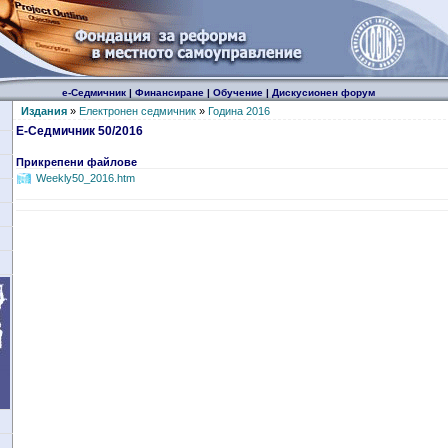
е-Седмичник
|
Финансиране
|
Обучение
|
Дискусионен форум
Издания
»
Електронен седмичник
»
Година 2016
Е-Седмичник 50/2016
Прикрепени файлове
Weekly50_2016.htm