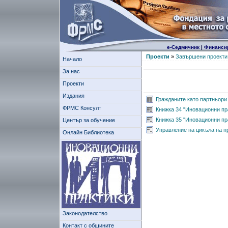
е-Седмичник
|
Финанси
Проекти
»
Завършени проекти
Начало
За нас
Проекти
Издания
Гражданите като партньори
ФРМС Консулт
Книжка 34 "Иновационни пр
Книжка 35 "Иновационни пр
Център за обучение
Управление на цикъла на п
Онлайн Библиотека
Законодателство
Контакт с общините