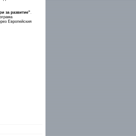
и за развитие”
.
ограма
чрез Европейския