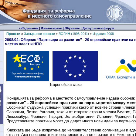
е-Седмичник
|
Финансиране
|
Обучение
|
Дискусионен форум
Проекти
»
Завършени проекти
»
ЛОГИН (1998-2011)
»
Издания 2008
2008/04: Сборник “Партньори за развитие” - 20 европейски практики на
местна власт и НПО
Европейски съюз
Фондацията за реформа в местното самоуправление издава сборни
развитие” - 20 европейски практики на партньорство между мест
Сборникът съдържа успешни практики както от новите страни членки
Словакия, Литва, Унгария, така и от старите страни членки Белгия, П
Люксембург, Франция, Гърция, Великобритания, Испания, Франция, Г
Представените практики могат да дадат много нови идеи за партньор
Книжката ще бъде изпратена до неправителствени организации и адм
страна. Ако проявявате интерес, можете да се свържете с Николета