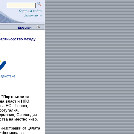
Карта на сайта
За контакти
ENGLISH
 партньорство между
к
“Партньори за
на власт и НПО
.
 на ЕС - Полша,
ортугалия,
ермания, Финландия.
ства на местно ниво.
инистрации от цялата
 Ефремова на