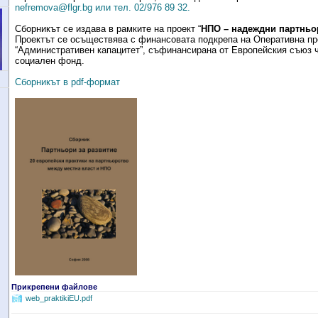
nefremova
@flgr.bg
или тел. 02/976 89 32.
Сборникът се издава в рамките на проект “
НПО – надеждни партньор
Проектът се осъществява с финансовата подкрепа на Оперативна пр
“Административен капацитет”, съфинансирана от Европейския съюз 
социален фонд.
Сборникът в pdf-формат
Прикрепени файлове
web_praktikiEU.pdf