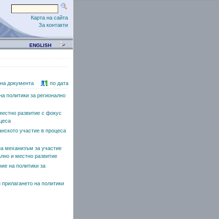
Карта на сайта
За контакти
ENGLISH
 на документа
по дата
на политики за регионално
 местно развитие с фокус
цеса
анското участие в процеса
на механизъм за участие
ално и местно развитие
ие на политики за
 прилагането на политики