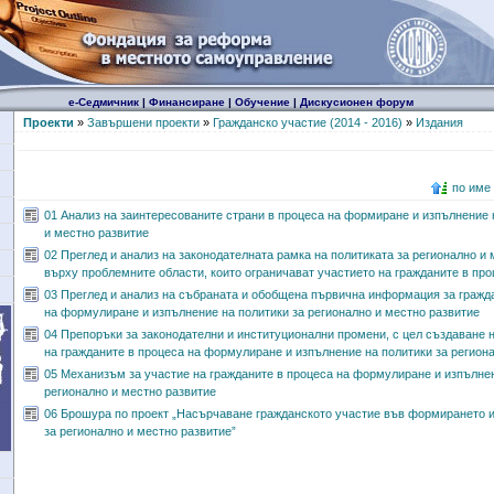
е-Седмичник
|
Финансиране
|
Обучение
|
Дискусионен форум
Проекти
»
Завършени проекти
»
Гражданско участие (2014 - 2016)
»
Издания
по име
01 Анализ на заинтересованите страни в процеса на формиране и изпълнение 
и местно развитие
02 Преглед и анализ на законодателната рамка на политиката за регионално и
върху проблемните области, които ограничават участието на гражданите в про
03 Преглед и анализ на събраната и обобщена първична информация за гражд
на формулиране и изпълнение на политики за регионално и местно развитие
04 Препоръки за законодателни и институционални промени, с цел създаване 
на гражданите в процеса на формулиране и изпълнение на политики за регион
05 Механизъм за участие на гражданите в процеса на формулиране и изпълнен
регионално и местно развитие
06 Брошура по проект „Насърчаване гражданското участие във формирането и
за регионално и местно развитие”