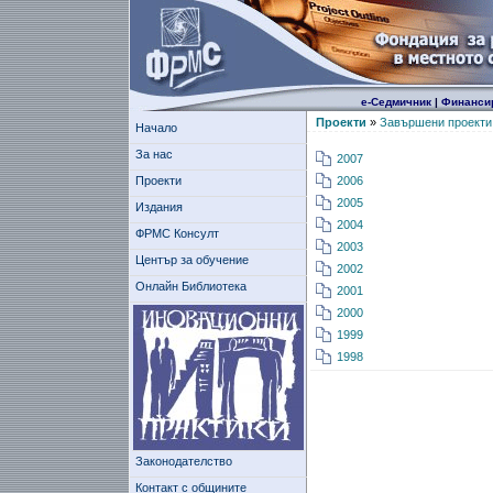
е-Седмичник
|
Финанси
Проекти
»
Завършени проекти
Начало
За нас
2007
Проекти
2006
2005
Издания
2004
ФРМС Консулт
2003
Център за обучение
2002
Онлайн Библиотека
2001
2000
1999
1998
Законодателство
Контакт с общините