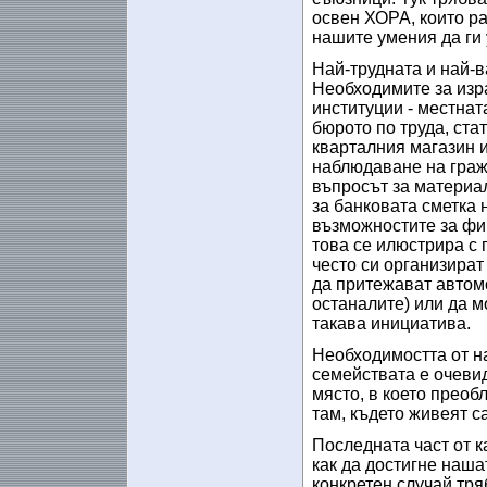
освен ХОРА, които раб
нашите умения да ги 
Най-трудната и най-в
Необходимите за изр
институции - местна
бюрото по труда, ста
кварталния магазин 
наблюдаване на гражд
въпросът за материал
за банковата сметка 
възможностите за фи
това се илюстрира с 
често си организират
да притежават автомо
останалите) или да м
такава инициатива.
Необходимостта от на
семействата е очеви
място, в което преоб
там, където живеят с
Последната част от к
как да достигне наша
конкретен случай тря