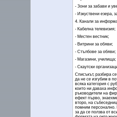
- Зони за забави и ув
- Изкуствени езера, з
4. Канали за информ
- Кабелна телевизия;
- Местен вестник;
- Витрини за обяви;
- Стълбове за обяви;
- Магазини, училища;
- Скаутски организац
Списъкът, разбира се
да не се изгубим в п
всяка категория с ру
които ни даваха инфо
ръководители на фир
ефект първо, знаехме
второ, на събеседниц
помним персонално. Г
за да се ползва от в
формата на окръжнос