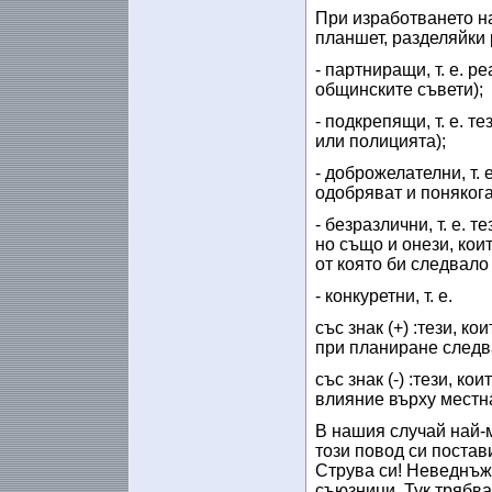
При изработването н
планшет, разделяйки 
- партниращи, т. е. р
общинските съвети);
- подкрепящи, т. е. т
или полицията);
- доброжелателни, т. 
одобряват и понякога
- безразлични, т. е. т
но също и онези, кои
от която би следвало
- конкуретни, т. е.
със знак (+) :тези, к
при планиране следв
със знак (-) :тези, к
влияние върху местн
В нашия случай най-м
този повод си постав
Струва си! Неведнъж
съюзници. Тук трябва