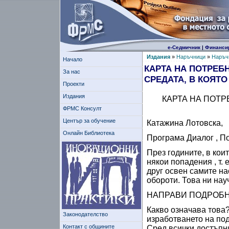
е-Седмичник
|
Финанси
Издания
»
Наръчници
»
Наръчн
Начало
КАРТА НА ПОТРЕБ
За нас
СРЕДАТА, В КОЯТ
Проекти
Издания
КАРТА НА ПОТР
ФРМС Консулт
Център за обучение
Катажина Лотовска,
Онлайн Библиотека
Програма Диалог , П
През годините, в ко
някои попадения , т.
друг освен самите н
обороти. Това ни нау
НАПРАВИ ПОДРОБН
Какво означава това?
Законодателство
изработването на под
Контакт с общините
Сред всички достъпн