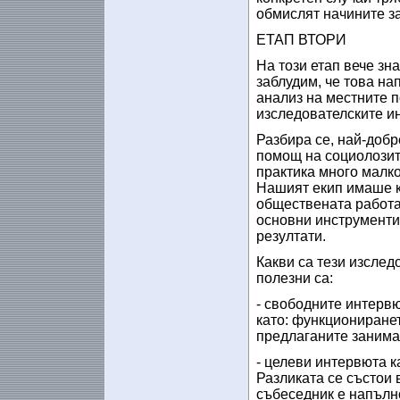
обмислят начините за
ЕТАП ВТОРИ
На този етап вече зн
заблудим, че това на
анализ на местните п
изследователските и
Разбира се, най-доб
помощ на социолозит
практика много малко
Нашият екип имаше к
обществената работа
основни инструменти
резултати.
Какви са тези изслед
полезни са:
- свободните интервю
като: функциониранет
предлаганите занимани
- целеви интервюта к
Разликата се състои 
събеседник е напълн