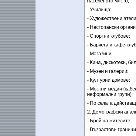
населеното място;
- Училища;
- Художествени атели
- Нестопански органи
- Спортни клубове;
- Барчета и кафе-клу
- Магазини;
- Кина, дискотеки, би
- Музеи и галерии;
- Културни домове;
- Местни медии (кабе
неформални групи);
- По селата действащ
2. Демографски анал
- Брой на жителите;
- Възрастови граници