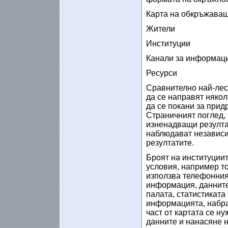
Карта на обкръжаващ
Жители
Институции
Канали за информац
Ресурси
Сравнително най-лесн
да се направят някол
да се покани за прид
Страничният поглед, 
изненадващи резулта
наблюдават независим
резултатите.
Броят на институциит
условия, например то
използва телефонният
информация, данните
палата, статистиката
информацията, набра
част от картата се н
данните и нанасяне н