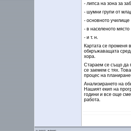
- липса на зона за з
- шумни групи от мла
- основното училище
- в населеното място
- и т. н.
Картата се променя в
обкръжаващата среда,
хора.
Стараем се също да 
се заемем с тях. Тов
процес на планиране 
Анализирането на об
Нашият екип на прог
години и все още сме
работа.