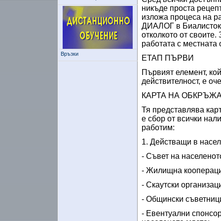
никъде проста рецепт
изложа процеса на ра
ДИАЛОГ в Биалисток. 
отколкото от своите. 
работата с местната 
Връзки
ЕТАП ПЪРВИ
Първият елемент, ко
действителност, е оч
КАРТА НА ОБКРЪЖ
Тя представлява карт
е сбор от всички нал
работим:
1. Действащи в насел
- Съвет на населенот
- Жилищна коопераци
- Скаутски организац
- Общински съветниц
- Евентуални спонсо