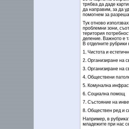
трябва да даде карти
да направим, за да у
помогнем за разреша
Тук отново използва
проблемни зони, съо
територия потребност
деление. Важното е т
В отделните рубрики
1. Чистота и естетич
2. Организиране на 
3. Организиране на 
4. Обществени патол
5. Комунална инфрас
6. Социална помощ
7. Състояние на инв
8. Обществен ред и с
Например, в рубрикат
младежите при нас с