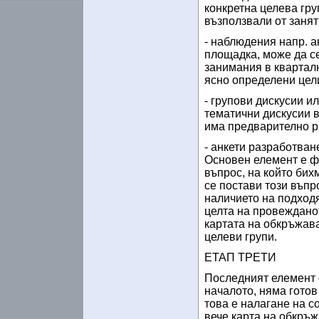
конкретна целева гру
възползвали от занят
- наблюдения напр. а
площадка, може да се
занимания в квартал
ясно определени цел
- групови дискусии и
тематични дискусии в
има предварително р
- анкети разработван
Основен елемент е фо
въпрос, на който бих
се постави този въпр
наличието на подход
целта на провеждано
картата на обкръжава
целеви групи.
ЕТАП ТРЕТИ
Последният елемент о
началото, няма готов
това е налагане на 
вече карта на обкръ