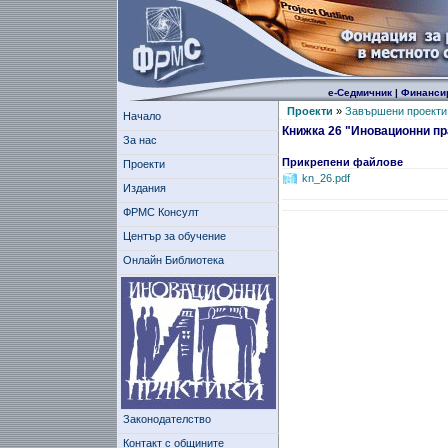
е-Седмичник
|
Финанси
Проекти
»
Завършени проекти
Начало
Книжка 26 "Иновационни пр
За нас
Прикрепени файлове
Проекти
kn_26.pdf
Издания
ФРМС Консулт
Център за обучение
Онлайн Библиотека
Законодателство
Контакт с общините