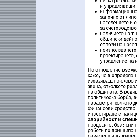
ниска реална к
и управляващи 
информационна 
започне от липс
населението и с
за счетоводство
наличието на т.
общински дейнос
от този на насе
неизползването
проектирането, 
управление на 
По отношение
взема
каже, че в определен
изразяващ по-скоро 
звена, отколкото реа
на общината. В редиц
политическа борба, в
параметри, колкото д
финансови средства и
инвестиране е налиц
аварийност и спеш
процесите, без ясни 
работи по принципа 
разчетени ангажимент