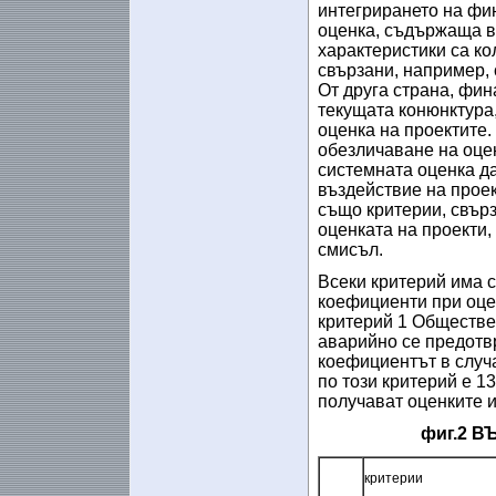
интегрирането на фи
оценка, съдържаща в
характеристики са ко
свързани, например, 
От друга страна, фин
текущата конюнктура,
оценка на проектите.
обезличаване на оцен
системната оценка д
въздействие на проек
също критерии, свърз
оценката на проекти,
смисъл.
Всеки критерий има 
коефициенти при оце
критерий 1 Обществен
аварийно се предотвр
коефициентът в случа
по този критерий е 13
получават оценките и
фиг.2 
критерии