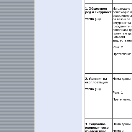
1. Обществен
Изгражданет
ред и сигурност
пешеходна и
велосипедна
тегло (13)
са важни за
сигурността 
гражданите, 
основната ц
проекта е да
намалят
задръствани
Ранг: 2
Претеглено: 
2. Условия на
Няма данни.
експлоатация
тегло (13)
Ранг: 1
Претеглено: 
3. Социално-
Няма данни.
икономическо
Няма и
въздействие