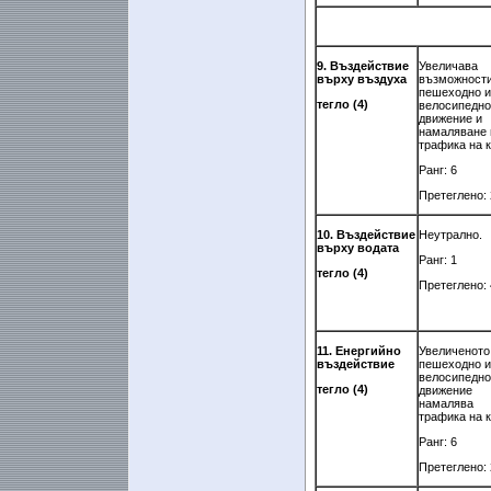
9. Въздействие
Увеличава
върху въздуха
възможности
пешеходно и
тегло (4)
велосипедно
движение и
намаляване 
трафика на к
Ранг: 6
Претеглено: 
10. Въздействие
Неутрално.
върху водата
Ранг: 1
тегло (4)
Претеглено: 
11. Енергийно
Увеличеното
въздействие
пешеходно и
велосипедно
тегло (4)
движение
намалява
трафика на к
Ранг: 6
Претеглено: 