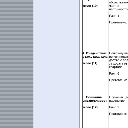
обществено-
тегло (10)
частно
партньорств
Ранг: 1
Претеглено: 
4. Въздействие
Пешеходния
върху квартала
велосипеден
достъп е по
тегло (11)
за хората от
квартала.
Ранг: 6
Претеглено: 
5. Социална
Служи на ця
справедливост
население.
тегло (12)
Ранг: 2
Претеглено: 