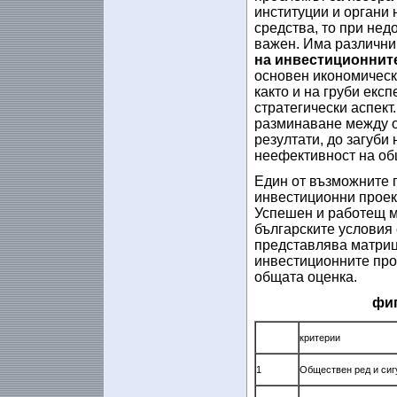
институции и органи 
средства, то при нед
важен. Има различни 
на инвестиционнит
основен икономически
както и на груби екс
стратегически аспект
разминаване между о
резултати, до загуби
неефективност на об
Един от възможните 
инвестиционни проек
Успешен и работещ м
българските условия е
представлява матрица
инвестиционните прое
общата оценка.
фи
критерии
1
Обществен ред и сиг