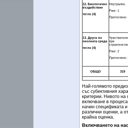
12. Биологично
Неутрално.
въздействие
Ранг: 1
тегло (4)
Претеглено: 
13. Други по
Чувствителн
околната среда
при
строителство
тегло (4)
Ранг: 2
Претеглено: 
ОБЩО
319
Най-голямото предиз
със субективния хара
критерии. Нивото на 
включване в процеса 
начин спецификата и 
различни оценки, а о
крайна оценка.
Включването на на