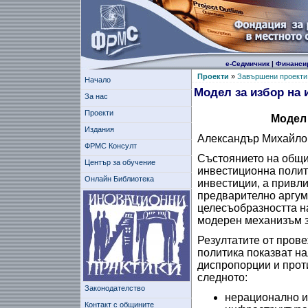
е-Седмичник
|
Финанси
Проекти
»
Завършени проекти
Начало
Модел за избор на 
За нас
Проекти
Модел 
Издания
Александър Михайло
ФРМС Консулт
Състоянието на общин
Център за обучение
инвестиционна полити
Онлайн Библиотека
инвестиции, а привли
предварително аргум
целесъобразността на
модерен механизъм з
Резултатите от пров
политика показват н
диспропорции и проти
следното:
Законодателство
нерационално и
Контакт с общините