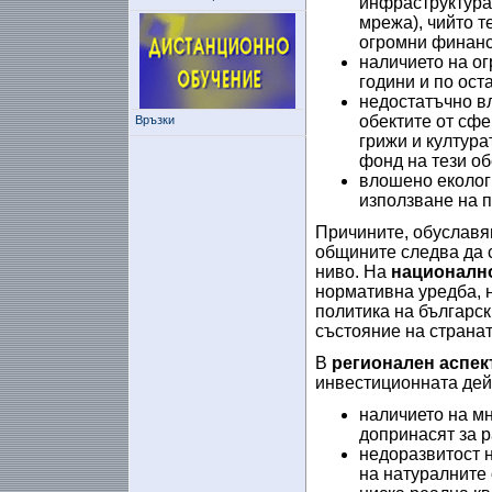
инфраструктура
мрежа), чийто 
огромни финанс
наличието на о
години и по ост
недостатъчно в
обектите от сф
Връзки
грижи и култура
фонд на тези об
влошено еколог
използване на 
Причините,
обуславя
общините следва да с
ниво. На
националн
нормативна уредба, 
политика на българск
състояние на странат
В
регионален аспек
инвестиционната дейн
наличието на м
допринасят за р
недоразвитост 
на натуралните