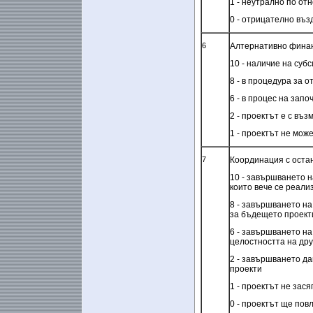
1 - неутрално по от
0 -
отрицателно въз
6
Алтернативно фина
10 - наличие на суб
8 - в процедура за 
6
- в процес на запо
2 - проектът е с въ
1 - проектът не мож
7
Координация с оста
10 - завършването н
които вече се реали
8 - завършването на
за бъдещето проект
6 - завършването на
целостността на дру
2 - завършването да
проекти
1 - проектът не зася
0 - проектът ще пов