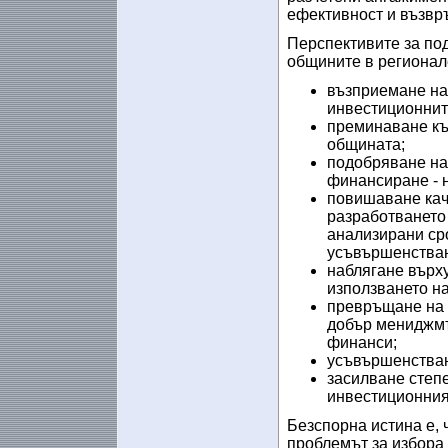
ефективност и възвр
Перспективите за по
общините в регионале
възприемане на
инвестиционнит
преминаване къ
общината;
подобряване на
финансиране - н
повишаване кач
разработването 
анализирани сро
усъвършенстван
наблягане върх
използването на
превръщане на 
добър мениджмъ
финанси;
усъвършенстван
засилване степ
инвестиционния
Безспорна истина е, 
проблемът за избора 