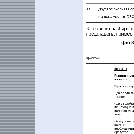
13
Други от околната с
в зависимост от ОВ
За по-ясно разбиран
представена примерн
фиг.
критерии
проект 1
Реконструк
на мост.
Проектът ц
- да се увел
трафикът;
- да се доба
пешеходна и
велосипедна
алеи.
Осигурени с
50% от
необходими
средства.