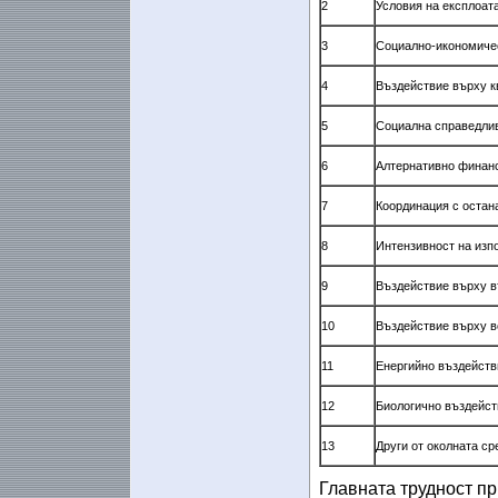
2
Условия на експлоат
3
Социално-икономиче
4
Въздействие върху к
5
Социална справедли
6
Алтернативно финан
7
Координация с остан
8
Интензивност на изп
9
Въздействие върху в
10
Въздействие върху в
11
Енергийно въздейств
12
Биологично въздейст
13
Други от околната ср
Главната трудност пр