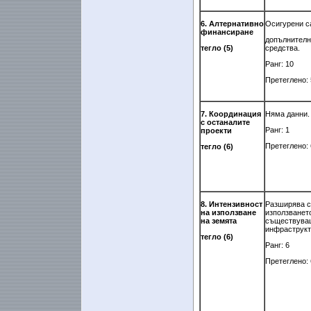
6. Алтернативно
Осигурени с
финансиране
допълнителн
тегло (5)
средства.
Ранг: 10
Претеглено: 
7. Координация
Няма данни.
с останалите
Ранг: 1
проекти
Претеглено: 
тегло (6)
8. Интензивност
Разширява с
на използване
използванет
на земята
съществува
инфраструкт
тегло (6)
Ранг: 6
Претеглено: 