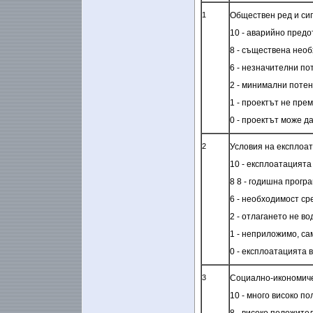
1
Обществен ред и си
10 - аварийно предо
8 - съществена необ
6 - незначителни по
2 - минимални поте
1 - проектът не пре
0 - проектът може д
2
Условия на експлоа
10
- експлоатацията
8
8
- годишна програ
6 - необходимост ср
2 - отлагането не во
1 - неприложимо, с
0 - експлоатацията в
3
Социално-икономиче
10 - много високо п