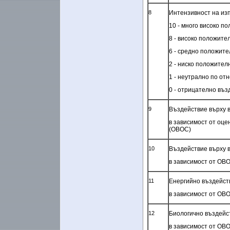
8
Интензивност на из
10 - много високо п
8 - високо положите
6 - средно положит
2 - ниско положител
1 - неутрално по от
0 - отрицателно въз
9
Въздействие върху 
в зависимост от оце
(ОВОС)
10
Въздействие върху 
в зависимост от ОВ
11
Енергийно въздейст
в зависимост от ОВ
12
Биологично въздейс
в зависимост от ОВ