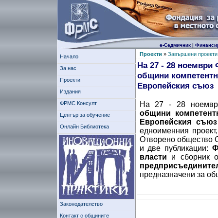
е-Седмичник
|
Финанси
Проекти
»
Завършени проекти
Начало
На 27 - 28 ноемвр
За нас
общини компетентни
Проекти
Европейския съюз
Издания
ФРМС Консулт
На 27 - 28 ноемв
общини компетент
Център за обучение
Европейския съю
Онлайн Библиотека
едноименния проект
Отворено общество С
и две публикации:
Ф
власти
и сборник 
предприсъедини
предназначени за об
Законодателство
Контакт с общините