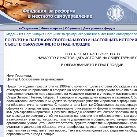
е-Седмичник
|
Финансиране
|
Обучение
|
Дискусионен форум
Издания
»
Наръчници
»
Наръчник за гражданско участие в местното самоуправлен
ПО ПЪТЯ НА ПАРТНЬОРСТВОТО НАЧАЛОТО И НАСТОЯЩАТА ИСТОРИ
СЪВЕТ В ОБРАЗОВАНИЕТО В ГРАД ПЛОВДИВ
ПО ПЪТЯ НА ПАРТНЬОРСТВОТО
НАЧАЛОТО И НАСТОЯЩАТА ИСТОРИЯ НА ОБЩЕСТВЕНИЯ 
В ОБРАЗОВАНИЕТО В ГРАД ПЛОВДИВ
Нели Георгиева,
Център Образование за демокрация
Преди три години, през лятото на 1996-а, с колеги от цялата страна обсъждахме в
стимулиране на промените в сферата на образованието. Реформите вече бяха на
поставено началото на създаването на младежки съвети и училищни настоятелств
Стара Загора, Плевен, Габрово, Пазарджик и редица други градове в страната. О
положително настроено към идеята за гражданско участие и промени в традицио
на образователната политика. С подкрепата на Център Образование за демокраци
оформя като моделен град при въвеждането на различни форми и инициативи за о
към демократични практики. През този период с колегите от центъра започнахме 
как може да се осигури устойчив характер на промените в образованието, как да с
възможностите за партньорство, така че държавните и общински институции, неп
организации, училищата, настоятелствата, другите обществени организации и граж
участват в диалога по образователната реформа, да имат практическа възможнос
перспектива за участие в този процес. Така възникна идеята за създаване на Общ
образованието в град Пловдив.