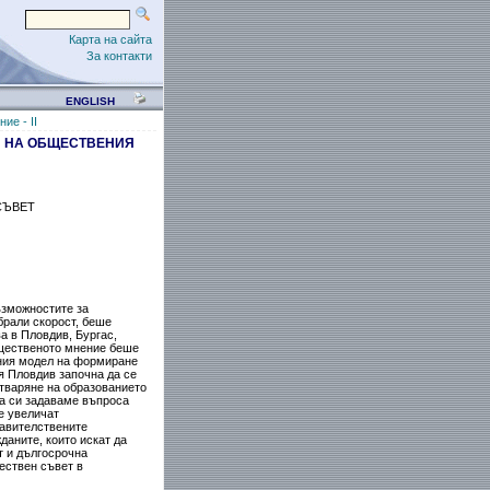
Карта на сайта
За контакти
ENGLISH
ие - II
Я НА ОБЩЕСТВЕНИЯ
СЪВЕТ
ъзможностите за
брали скорост, беше
а в Пловдив, Бургас,
бщественото мнение беше
нния модел на формиране
я Пловдив започна да се
тваряне на образованието
да си задаваме въпроса
е увеличат
равителствените
даните, които искат да
т и дългосрочна
ествен съвет в