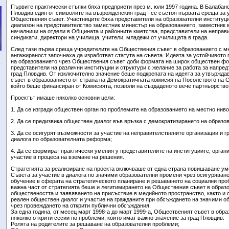
Първите практически стъпки бяха предприети през м. юли 1997 година. В Балабан
Пловдив един от символите на възрожденския град - се състоя първата среща за 
Обществения съвет. Участниците бяха представители на образователни институци
диапазон на представителство заместник министър на образованието, заместник
началници на отдели в Общината и районните кметства, представители на неправ
синдикати, директори на училища, учители, младежи от училищата в града.
След тази първа среща учредителите на Обществения съвет в образованието с м
ангажираност започнаха да изработват статута на съвета. Идеята за устойчивото
на образованието чрез Обществения съвет доби формата на широк обществен ф
представители на различни институции и структури с желание за работа за напред
град Пловдив. От изключително значение беше подкрепата на идеята за утвържд
съвет в образованието от страна на Демократичната комисия на Посолството на 
който беше финансиран от Комисията, позволи на създаденото вече партньорство 
Проектът имаше няколко основни цели:
1. Да се изгради обществен орган по проблемите на образованието на местно ниво
2. Да се предизвика обществен диалог във връзка с демократизирането на образо
3. Да се осигурят възможности за участие на неправителствените организации и г
диалога по образователната реформа;
4. Да се формират практически умения у представителите на институциите, органи
участие в процеса на вземане на решения.
Стратегията за реализиране на проекта включваше от една страна повишаване ум
Съвета за участие в диалога по значими образователни промени чрез осигуряван
обучение в сферата на стратегическото планиране и решаването на социални проб
важна част от стратегията беше и легитимирането на Обществения съвет в образ
обществеността и заявяването на присъствие в медийното пространство, както и 
реален обществен диалог и участие на гражданите при обсъждането на значими о
чрез провеждането на открити публични обсъждания.
За една година, от месец март 1998-а до март 1999-а, Общественият съвет в обр
няколко открити сесии по проблеми, които имат важно значение за град Пловдив:
Ролята на родителите за решаване на образователни проблеми;