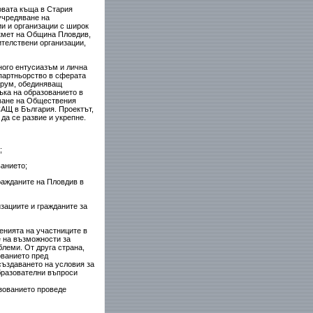
овата къща в Стария
учредяване на
и и организации с широк
 кмет на Община Пловдив,
ителствени организации,
ного ентусиазъм и лична
 партньорство в сферата
орум, обединяващ
ъка на образованието в
аване на Обществения
САЩ в България. Проектът,
да се развие и укрепне.
;
ванието;
ражданите на Пловдив в
зациите и гражданите за
енията на участниците в
е на възможности за
леми. От друга страна,
ованието пред
създаването на условия за
бразователни въпроси
азованието проведе