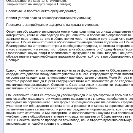
Образованието в квартал Столипиново;
Творчеството на младите хора в Пловдив;
Проблеми на престъпността сред младежите;
Новият учебен план за общообразователните училища;
Програмата за прибиране и задържане на децата в училище.
Откритите обсъждания инициираха много нови идеи и подпомогнаха споделянето н
алтернативи, както и нови подходи при решаването на проблеми в образованието.
затвърди своето присъствие в обществения живот на града и се утвърди като граж
промени. Общественият съвет в образованието намери своята подкрепа и в Общи
Благодарение на интереса от страна на общинската управа, в неговата оперативн
много специалисти и експерти от сферата на образованието. Според Иванка Георг
Образование, наука, спорт и религиозно възраждане в Община Пловдив, Обществ
образованието е един необходим граждански форум, който отваря образованието 
Пловдив.
Едно от най-важните постижения на този етап от функциониране на Обществения 
създаденото доверие между самите участници в него. Изграденият до този момен
се основава на идеята за пълноправно и равнопоставено участие. Може би това е 
хората с удоволствие да търсят сътрудничеството и възможността де се сподели м
институции или организации. Сесиите на Съвета са открити за всички граждани и 
институции, които се интересуват от разглеждания проблем.
Общественият Съвет се стреми да улесни прехода към демократични промени в о
подпомагайки създаването и укрепването на активна и съпричастна общност от хор
напредъка на образованието. Тази форма за гражданско участие разтвори сферат
участници при обсъждането и вземането на решения и е заявка за сериозни наме
за увеличаващата се значимост и роля на гражданите и организациите, които ги пр
вниманието от страна на Министерство на образованието и науката към препоръки
учебния план в общообразователните училища, отправени от Обществения съвет в
1998 г. Сесията, която се проведе по този повод, беше първото публично обсъждан
инициира други подобни срещи в страната.