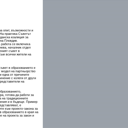
а опит, възможности и
 На практика Съветът
данска коалиция за
на Пловдив.
а работа се включиха
иева, началник отдел
еният съвет в
към всички жители на
съвет в образованието е
т модел на партньорство
и една от причините
нение с колеги от други
представители на
бразованието,
а, готова да работи за
а на традиционните
рения и в бъдеще. Пример
едставляват, е
те към проекто-закона за
 образованието в края на
е на проекта за закон и