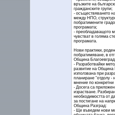
връзките на българск
гражданските групи;
- осъществяването на
между НПО, структури
побратимените градо
програмата;
- преобладаващото мн
чувстват в голяма с
програмата.
Нови практики, роден
побратимяване, в отг
Община Благоевград
- Разработвайки мето
развитие на Община 
използвана при разра
планиране "отдолу - 
мнение по конкретни 
- Досега са приложен
израстване. Разбиран
необходимостта от д
за постигане на напр
Община Разград:
- Ще въведем нови м
общината банка, допъ