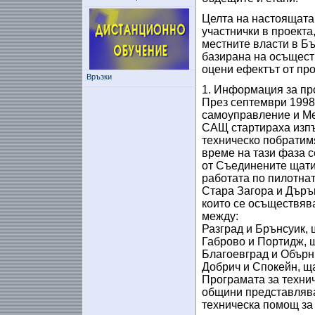
Целта на настоящата
участнички в проекта
местните власти в Бъ
базирана на осъществ
оцени ефектът от пр
Връзки
1. Информация за пр
През септември 1998
самоуправление и Ме
САЩ стартираха изпъ
техническо побратим
време на тази фаза 
от Съединените щати
работата по пилотнат
Стара Загора и Дъръм
които се осъществява
между:
Разград и Брънсуик,
Габрово и Портидж, 
Благоевград и Обърн
Добрич и Спокейн, щ
Програмата за техни
общини представлява
техническа помощ за