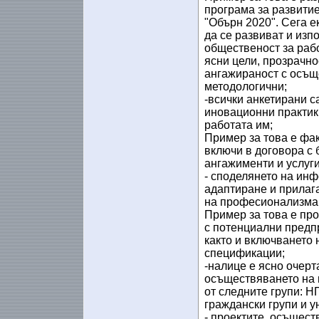
програма за развити
"Обърн 2020". Сега е
да се развиват и изп
общественост за рабо
ясни цели, прозрачно
ангажираност с осъще
методологични;
-всички анкетирани с
иновационни практик
работата им;
Пример за това е фа
включи в договора с 
ангажименти и услуги
- споделянето на инф
адаптиране и прилага
на професионализма 
Пример за това е пр
с потенциални предпр
както и включването 
спецификации;
-налице е ясно очерт
осъществяването на 
от следните групи: Н
граждански групи и у
- проектите, осъщест