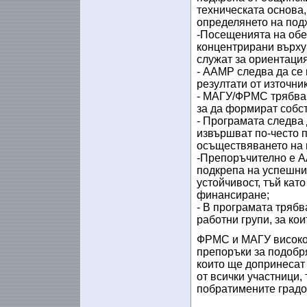
техническата основа,
определянето на под
-Посещенията на обек
концентрирани върху
служат за ориентация
- ААМР следва да се 
резултати от източник
- МАГУ/ФРМС трябва 
за да формират собс
- Програмата следва 
извършват по-често п
осъществяването на 
-Препоръчително е А
подкрепа на успешнит
устойчивост, тъй кат
финансиране;
- В програмата трябв
работни групи, за ко
ФРМС и МАГУ високо 
препоръки за подобр
които ще допринесат
от всички участници,
побратимените градо