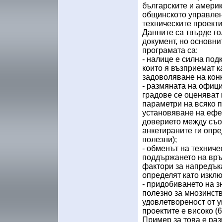
българските и америк
общинското управлен
техническите проекти 
Данните са твърде го
документ, но основни
програмата са:
- налице е силна под
които я възприемат 
задоволяване на кон
- размяната на офиц
градове се оценяват 
параметри на всяко п
установяване на ефе
доверието между съо
анкетираните ги опре
полезни);
- обменът на техниче
поддържането на връ
фактори за напредъка
определят като изклю
- придобиването на з
полезно за мнозинств
удовлетвореност от 
проектите е високо (
Пример за това е ра