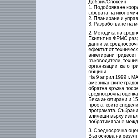
Добрич/Спокейн
1. Подобряване коор
сферата на икономич
2. Планиране и упра
3. Разработване на м
2. Методика на сред
Екипът на ФРМС разр
данни за средносрочн
ефектът от техничес
анкетирани тридесет 
ръководители, техни
организации, като тр
общини.
На 9 април 1999 г. М
американските градов
обратна връзка поср
средносрочна оценка
Бяха анкетирани и 15
проект, които сподел
програмата. Събрани
влияещи върху изпъл
побратимяване между
3. Средносрочна оцен
Въз основа на резулт