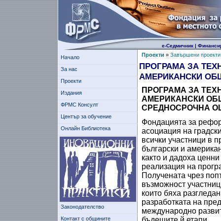
е-Седмичник
|
Финанси
Проекти
»
Завършени проекти
Начало
ПРОГРАМА ЗА ТЕХ
За нас
АМЕРИКАНСКИ ОБ
Проекти
ПРОГРАМА ЗА ТЕХ
Издания
АМЕРИКАНСКИ ОБ
ФРМС Консулт
СРЕДНОСРОЧНА ОЦ
Център за обучение
Фондацията за рефо
Онлайн Библиотека
асоциация на градск
всички участници в 
български и американ
както и дадоха ценни
реализация на прогр
Получената чрез поп
възможност участниц
които бяха разгледа
разработката на пре
Законодателство
международно развити
Контакт с общините
бъдещите й етапи.