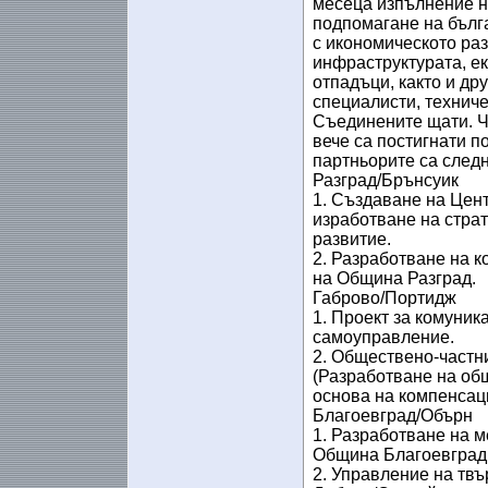
месеца изпълнение н
подпомагане на бълг
с икономическото ра
инфраструктурата, ек
отпадъци, както и др
специалисти, технич
Съединените щати. Ч
вече са постигнати п
партньорите са следн
Разград/Брънсуик
1. Създаване на Цент
изработване на стра
развитие.
2. Разработване на 
на Община Разград.
Габрово/Портидж
1. Проект за комуник
самоуправление.
2. Обществено-частн
(Разработване на об
основа на компенсац
Благоевград/Обърн
1. Разработване на м
Община Благоевград
2. Управление на твъ