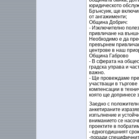
юридическото обслуж
Брънсуик, ще включи
от ангажименти;
Община Добрич:
- Изключително полез
привличане на външн
Необходимо е да пре
превърнем привличан
центрове в наш приор
Община Габрово
- В сферата на обще
градска управа и час
важно.
- Ще провеждаме пре
участващи в търгове 
компенсации в технич
която ще допринесе з
Заедно с положителн
анкетираните изразяв
изпълнение и устойчи
вниманието се насоч
проектите в побрати
- едногодишният срок
-поради специфичните