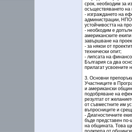
срок, необходим за и
осъществяването на 
- изграждането на еф
администрации, НПО 
устойчивостта на пр
- необходим е допълн
американските екипи
завършване на проек
- за някои от проект
технически опит;
- липсата на финансо
България са два осно
прилагат усвоените н
3. Основни препоръки
Участниците в Прогр
и американски общин
подобряване на ефект
резултат от желаниет
от съвместните им у
въпросниците и срещ
- Диагностичните екип
бъде представен по-ш
на общината. Това ще
подкрепа от общинск