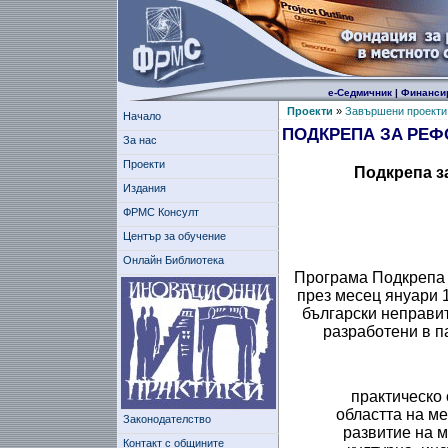
е-Седмичник
|
Финанси
Проекти
»
Завършени проекти
Начало
ПОДКРЕПА ЗA РЕФ
За нас
Проекти
Подкрепа з
Издания
ФРМС Консулт
Център за обучение
Онлайн Библиотека
Програма Подкрепа 
през месец януари 
български неправит
разработени в п
практическо
областта на м
Законодателство
развитие на 
Контакт с общините