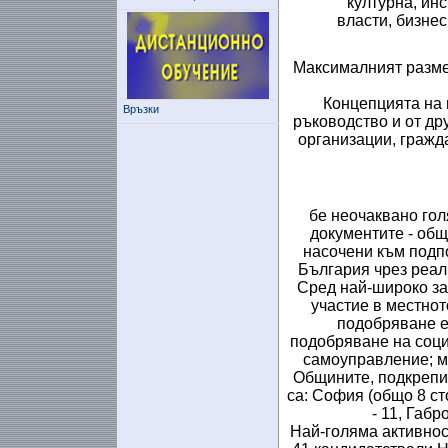
културна, ин
власти, бизне
Максималният разме
Концепцията на 
Връзки
ръководство и от др
организации, гражд
бе неочаквано голя
документите - общ
насочени към подп
България чрез реали
Сред най-широко за
участие в местно
подобряване е
подобряване на соци
самоуправление; м
Общините, подкрепи
са: София (общо 8 ст
- 11, Габр
Най-голяма активнос