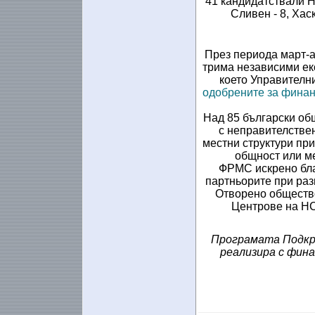
41 кандидатствали НП
Сливен - 8, Хаск
През периода март-а
трима независими ек
което Управителн
одобрените за финан
Над 85 български об
с неправителствен
местни структури при
общност или м
ФРМС искрено благ
партньорите при ра
Отворено обществ
Центрове на НС
Програмата Подкр
реализира с фин