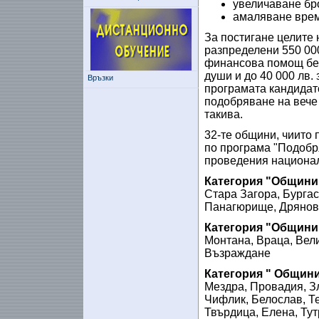
увеличаване бро
амаляване време
За постигане целите 
разпределени 550 00
финансова помощ бе д
души и до 40 000 лв.
Връзки
програмата кандидатс
подобряване на вече
такива.
32-те общини, чиито
по програма "Подобр
проведения национале
Категория "Общини
Стара Загора, Бургас
Панагюрище, Дрянов
Категория "Общини 
Монтана, Враца, Вел
Възраждане
Категория " Общини
Мездра, Провадия, З
Чифлик, Белослав, Те
Твърдица, Елена, Ту