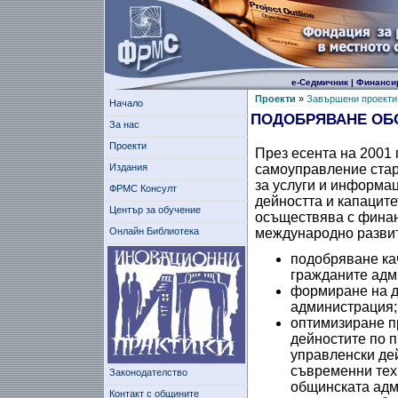
е-Седмичник
|
Финанси
Проекти
»
Завършени проекти
Начало
ПОДОБРЯВАНЕ ОБ
За нас
Проекти
През есента на 2001 
Издания
самоуправление стар
за услуги и информа
ФРМС Консулт
дейността и капацит
Център за обучение
осъществява с финан
Онлайн Библиотека
международно развит
подобряване ка
гражданите адм
формиране на д
администрация;
оптимизиране пр
дейностите по п
управленски де
съвременни тех
Законодателство
общинската адм
Контакт с общините