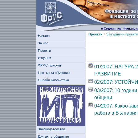
е-Седмичник
|
Финанси
Проекти
»
Завършени проекти
Начало
За нас
Проекти
Издания
ФРМС Консулт
01/2007: НАТУР
Център за обучение
РАЗВИТИЕ
Онлайн Библиотека
02/2007: УСТОЙ
03/2007: 10 годин
общини
04/2007: Какво за
работа в България
Законодателство
Контакт с общините